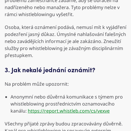
problémů zaměstnance žádáme, aby se obraceli na
nadřízeného nebo manažera. Tyto problémy nelze v
rámci whistleblowingu vyšetřit.
Osoba, která oznámení podává, nemusí mít k vyjádření
podezření jasný důkaz. Úmyslné nahlašování falešných
nebo zavádějících informací je ale zakázáno. Zneužití
služby pro whistleblowing je závažným disciplinárním
přestupkem.
3. Jak nekalé jednání oznámit?
Na problém může upozornit:
Anonymní nebo důvěrná komunikace s týmem pro
whistleblowing prostřednictvím oznamovacího
kanálu:
https://report.whistleb.com/cs/vexve
Všechny přijaté zprávy budou zpracovávány důvěrně.
Kanál pro whistleblowing je spravován externím