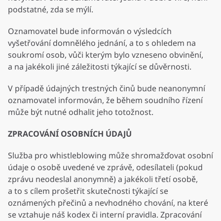
podstatné, zda se mýlí.
Oznamovatel bude informován o výsledcích
vyšetřování domnělého jednání, a to s ohledem na
soukromí osob, vůči kterým bylo vzneseno obvinění,
a na jakékoli jiné záležitosti týkající se důvěrnosti.
V případě údajných trestných činů bude neanonymní
oznamovatel informován, že během soudního řízení
může být nutné odhalit jeho totožnost.
ZPRACOVÁNÍ OSOBNÍCH ÚDAJŮ
Služba pro whistleblowing může shromažďovat osobní
údaje o osobě uvedené ve zprávě, odesílateli (pokud
zprávu neodeslal anonymně) a jakékoli třetí osobě,
a to s cílem prošetřit skutečnosti týkající se
oznámených přečinů a nevhodného chování, na které
se vztahuje náš kodex či interní pravidla. Zpracování