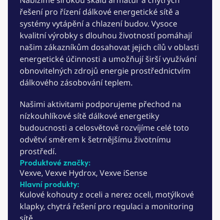
Nabízíme širokou škálu armatur a chytrých
řešení pro řízení dálkové energetické sítě a
systémy vytápění a chlazení budov. Vysoce
kvalitní výrobky s dlouhou životností pomáhají
našim zákazníkům dosahovat jejich cílů v oblasti
energetické účinnosti a umožňují širší využívání
obnovitelných zdrojů energie prostřednictvím
dálkového zásobování teplem.
Našimi aktivitami podporujeme přechod na
nízkouhlíkové sítě dálkové energetiky
budoucnosti a celosvětově rozvíjíme celé toto
odvětví směrem k šetrnějšímu životnímu
prostředí.
Produktové značky:
Vexve, Vexve Hydrox, Vexve iSense
Hlavní produkty:
Kulové kohouty z oceli a nerez oceli, motýlkové
klapky, chytrá řešení pro regulaci ​a monitoring
sítě​