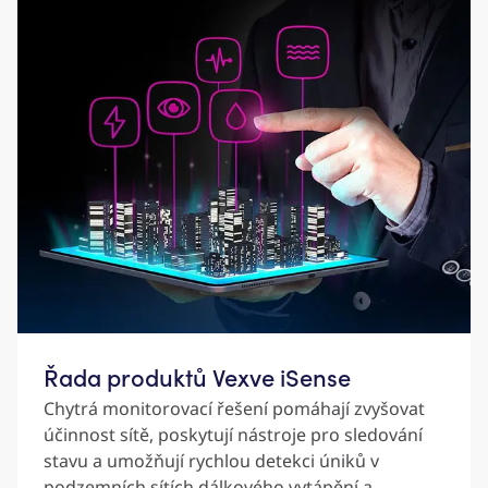
Řada produktů Vexve iSense
Chytrá monitorovací řešení pomáhají zvyšovat
účinnost sítě, poskytují nástroje pro sledování
stavu a umožňují rychlou detekci úniků v
podzemních sítích dálkového vytápění a