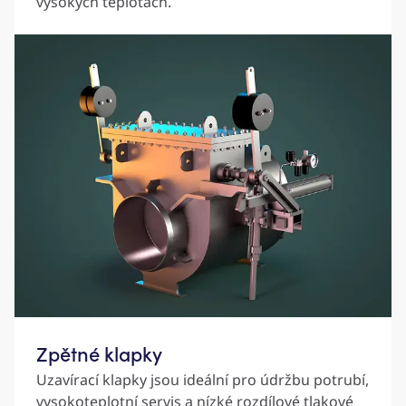
vysokých teplotách.
Zpětné klapky
Uzavírací klapky jsou ideální pro údržbu potrubí,
vysokoteplotní servis a nízké rozdílové tlakové