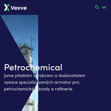
Petrochemical
Jsme předním výrobcem a dodavatelem
vysoce specializovaných armatur pro
petrochemické závody a rafinerie.​