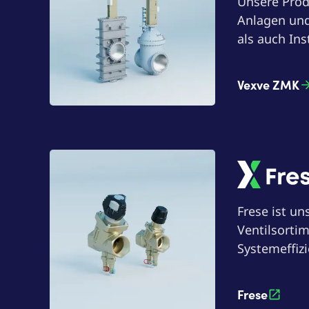
Unsere Prod
Anlagen und
als auch In
Vexve ZMK
Frese
Frese ist u
Ventilsorti
Systemeffizi
Frese