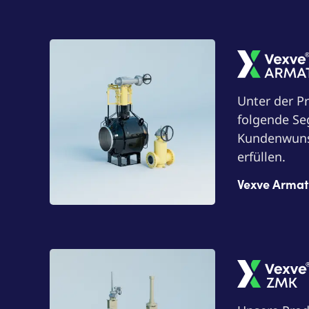
Vexve Armatu
Unter der P
folgende Se
Kundenwunsc
erfüllen.
Vexve Armat
Vexve ZMK