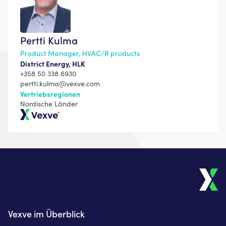
Pertti Kulma
Product Manager, HVAC/R products
District Energy, HLK
+358 50 338 6930
pertti.kulma@vexve.com
Vertriebsregionen
Nordische Länder
Vexve
Vexve im Überblick