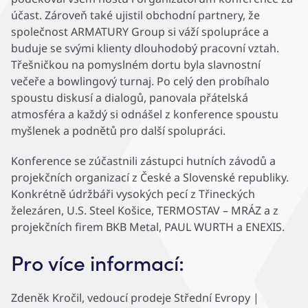
účast. Zároveň také ujistil obchodní partnery, že
společnost ARMATURY Group si váží spolupráce a
buduje se svými klienty dlouhodobý pracovní vztah.
Třešničkou na pomyslném dortu byla slavnostní
večeře a bowlingový turnaj. Po celý den probíhalo
spoustu diskusí a dialogů, panovala přátelská
atmosféra a každý si odnášel z konference spoustu
myšlenek a podnětů pro další spolupráci.
Konference se zúčastnili zástupci hutních závodů a
projekčních organizací z České a Slovenské republiky.
Konkrétně údržbáři vysokých pecí z Třineckých
železáren, U.S. Steel Košice, TERMOSTAV – MRÁZ a z
projekčních firem BKB Metal, PAUL WURTH a ENEXIS.
Pro více informací:
Zdeněk Kročil, vedoucí prodeje Střední Evropy |