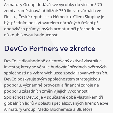
Armatury Group dodává své výrobky do více než 70
zemí a zaměstnává přibližně 750 lidí v továrnách ve
Finsku, České republice a Německu. Cílem Skupiny je
být předním poskytovatelem náročných řešení při
dodávkách průmyslových armatur při přechodu na
nízkouhlíkovou budoucnost.
DevCo Partners ve zkratce
DevCo je dlouhodobě orientovaný aktivní vlastník a
investor, který se věnuje budování předních světových
společností na vybraných úzce specializovaných trzích.
DevCo poskytuje svým společnostem strategickou
podporu, významné provozní a finanční zdroje na
podporu zásadních změn v jejich výkonnosti.
Společnost DevCo je v současné době vlastníkem tří
globálních lídrů v oblasti specializovaných firem: Vexve
Armatury Group, Medix Biochemica a Bluefors.