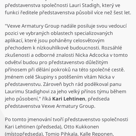
představenstva společnosti Lauri Stadigh, který ve
funkci ředitele představenstva působil více než šest let.
"Vexve Armatury Group nadále posiluje svou vedoucí
pozici ve vybraných oblastech specializovaných
aplikací, které jsou poháněny celosvětovým
přechodem k nízkouhlíkové budoucnosti. Rozsáhlé
zkušenosti a odborné znalosti Nicka Adcocka v tomto
odvětví budou pro představenstvo důležitým
přínosem při dělání pokroků na této společné cestě.
Jménem celé Skupiny s potěšením vítám Nicka v
představenstvu. Zároveň bych rád poděkoval panu
Laurimu Stadighovi za jeho velký přínos týmu během
jeho působení," říká
Kari Lehtinen
, předseda
představenstva Vexve Armatury Group.
Po tomto jmenování tvoří představenstvo společnosti
Kari Lehtinen (předseda), Otto Kukkonen
(místopředseda), Tomio Pihkala, Kalle Reponen,