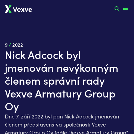
9
/
2022
Nick Adcock byl
jmenován nevýkonným
členem správní rady
Vexve Armatury Group
Oy
Dne 7. září 2022 byl pan Nick Adcock jmenován
členem představenstva společnosti Vexve
Armatury Group Oy (dále "Vexve Armatury Group",