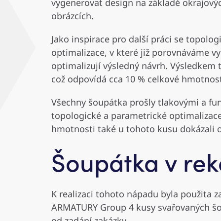
vygenerovat design na základě okrajovýc
obrázcích.
Jako inspirace pro další práci se topolo
optimalizace, v které již porovnáváme vy
optimalizují výsledný návrh. Výsledkem 
což odpovídá cca 10 % celkové hmotnost
Všechny šoupátka prošly tlakovými a f
topologické a parametrické optimalizac
hmotnosti také u tohoto kusu dokázali od
Šoupátka v re
K realizaci tohoto nápadu byla použita z
ARMATURY Group 4 kusy svařovaných šou
od zadání zakázky.