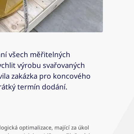
ání všech měřitelných
ychlit výrobu svařovaných
evila zakázka pro koncového
krátký termín dodání.
ogická optimalizace, mající za úkol