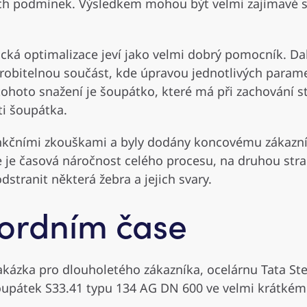
h podmínek. Výsledkem mohou být velmi zajímavé stru
gická optimalizace jeví jako velmi dobrý pomocník. D
robitelnou součást, kde úpravou jednotlivých paramet
tohoto snažení je šoupátko, které má při zachování st
i šoupátka.
unkčními zkouškami a byly dodány koncovému zákazn
e je časová náročnost celého procesu, na druhou st
stranit některá žebra a jejich svary.
kordním čase
akázka pro dlouholetého zákazníka, ocelárnu Tata Ste
pátek S33.41 typu 134 AG DN 600 ve velmi krátkém t