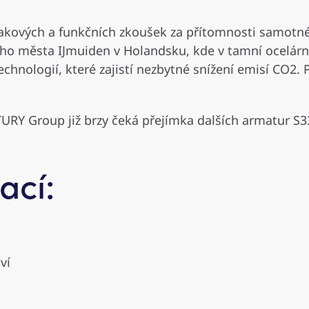
lakových a funkčních zkoušek za přítomnosti samotn
ho města IJmuiden v Holandsku, kde v tamní ocelárn
technologií, které zajistí nezbytné snížení emisí C
Y Group již brzy čeká přejímka dalších armatur S3
ací:
ví