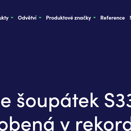
ukty
Odvětví
Produktové značky
Reference
e šoupátek S3
obená v rekor