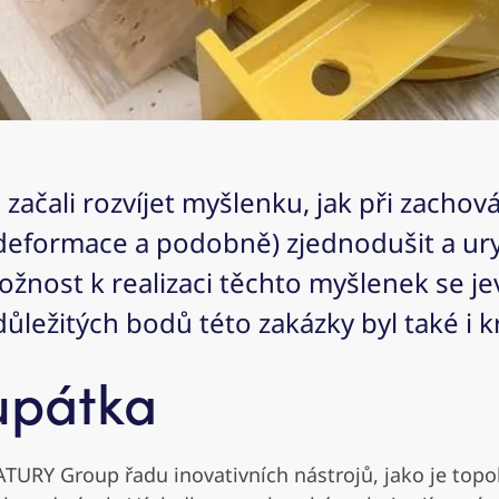
ačali rozvíjet myšlenku, jak při zachov
deformace a podobně) zjednodušit a ur
ožnost k realizaci těchto myšlenek se j
důležitých bodů této zakázky byl také i 
oupátka
URY Group řadu inovativních nástrojů, jako je topol