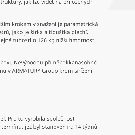
ktury, jak lze vidět na přiložených
alším krokem v snažení je parametrická
rů, jako je šířka a tloušťka plechů
ejné tuhosti o 126 kg nižší hmotnost,
íkovi. Nevýhodou při několikanásobné
ranu v ARMATURY Group krom snížení
el. Pro tu vyrobila společnost
ermínu, jež byl stanoven na 14 týdnů