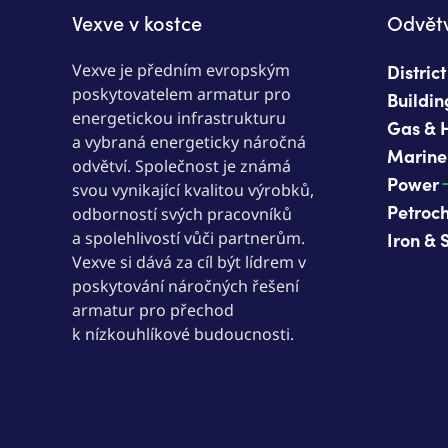
Vexve v kostce
Odvětv
Vexve je předním evropským
Distric
poskytovatelem armatur pro
Buildin
energetickou infrastrukturu
Gas & 
a vybraná energeticky náročná
Marine
odvětví. Společnost je známá
Power
svou vynikající kvalitou výrobků,
Petroc
odborností svých pracovníků
a spolehlivostí vůči partnerům.
Iron & 
Vexve si dává za cíl být lídrem v
poskytování náročných řešení
armatur pro přechod
k nízkouhlíkové budoucnosti.