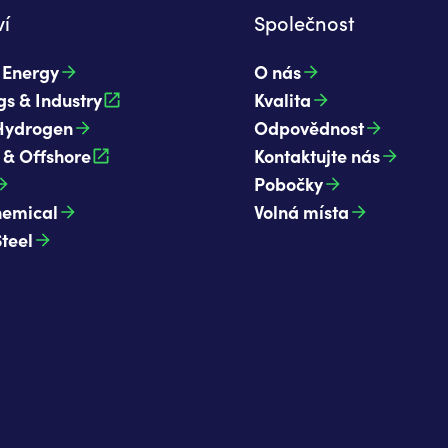
í
Společnost
t Energy
O nás
gs & Industry
Kvalita
Hydrogen
Odpovědnost
 & Offshore
Kontaktujte nás
Pobočky
hemical
Volná místa
Steel