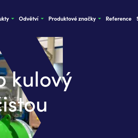
ukty
Odvětví
Produktové značky
Reference
o kulový
istou