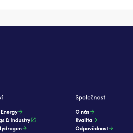
tury
í
Společnost
t Energy
O nás
gs & Industry
Kvalita
Hydrogen
Odpovědnost