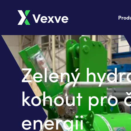
Prod
Zelený hydr
kohout pro č
energii