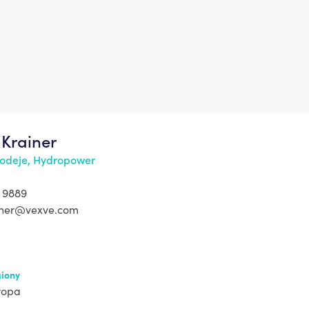
Krainer
odeje, Hydropower
 9889
iner@vexve.com
iony
ropa