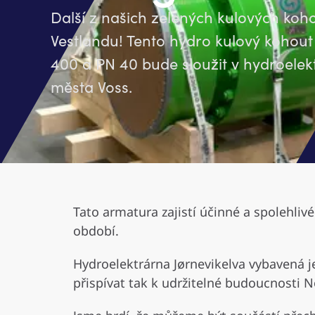
Další z našich zelených kulových koh
Vestlandu! Tento hydro kulový kohout
400 a PN 40 bude sloužit v hydroelekt
města Voss.
Tato armatura zajistí účinné a spolehlivé
období.
Hydroelektrárna Jørnevikelva vybavená 
přispívat tak k udržitelné budoucnosti N