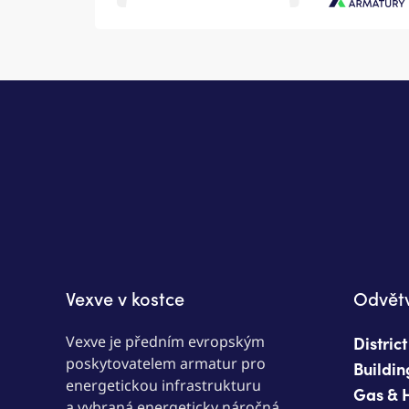
Vexve Arma
Vexve v kostce
Odvětv
Vexve je předním evropským
Distric
poskytovatelem armatur pro
Buildin
energetickou infrastrukturu
Gas & 
a vybraná energeticky náročná