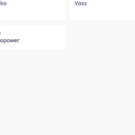
sko
Voss
í
ropower