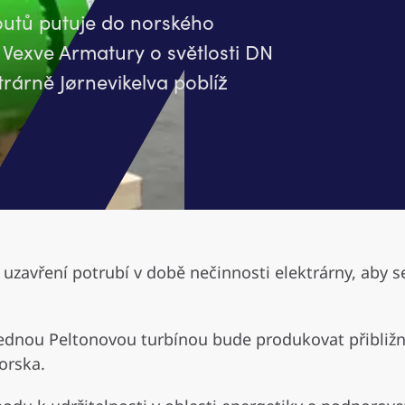
outů putuje do norského
 Vexve Armatury o světlosti DN
rárně Jørnevikelva poblíž
 uzavření potrubí v době nečinnosti elektrárny, aby se
jednou Peltonovou turbínou bude produkovat přibližn
orska.