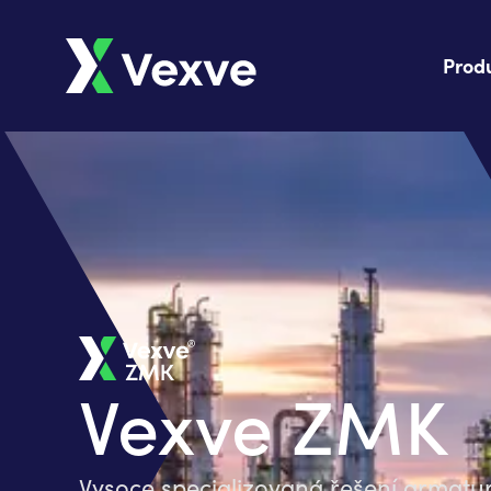
Prod
Vexve ZMK
Vysoce specializovaná řešení armatu