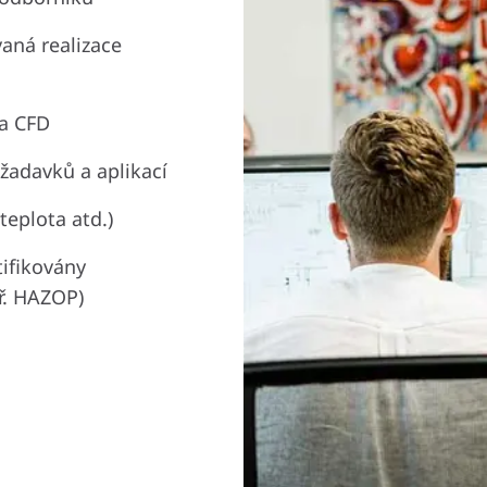
vaná realizace
 a CFD
žadavků a aplikací
eplota atd.)
tifikovány
př. HAZOP)