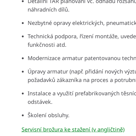
Detailní TAR plánování vč. odhadu rozsah
náhradních dílů.
Nezbytné opravy elektrických, pneumatic
Technická podpora, řízení montáže, uveden
funkčnosti atd.
Modernizace armatur patentovanou techno
Úpravy armatur (např. přidání nových výzt
požadavků zákazníka na proces a potrubní
Instalace a využití prefabrikovaných těsn
odstávek.
Školení obsluhy.
Servisní brožura ke stažení (v angličtině)