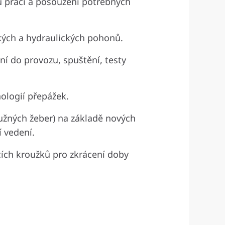
u prací a posouzení potřebných
kých a hydraulických pohonů.
í do provozu, spuštění, testy
logií přepážek.
užných žeber) na základě nových
 vedení.
ících kroužků pro zkrácení doby