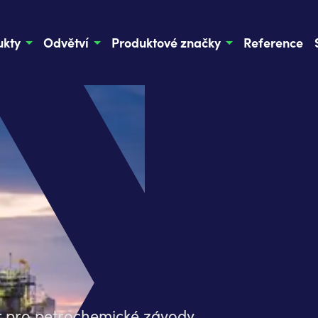
ukty
Odvětví
Produktové značky
Reference
r pro petrochemické závody