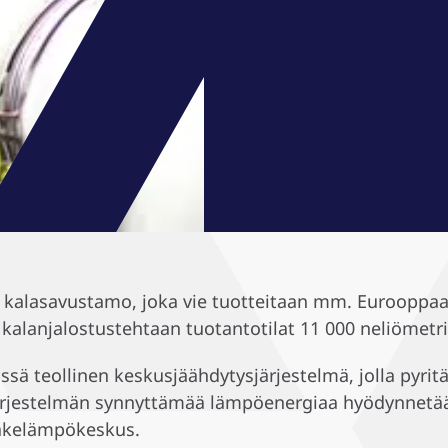
kalasavustamo, joka vie tuotteitaan mm. Eurooppaan 
 kalanjalostustehtaan tuotantotilat 11 000 neliömetri
sä teollinen keskusjäähdytysjärjestelmä, jolla pyr
järjestelmän synnyttämää lämpöenergiaa hyödynnet
hakelämpökeskus.