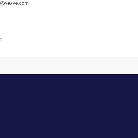
ma@vexve.com
t