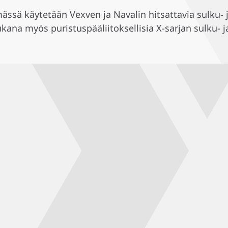
ssä käytetään Vexven ja Navalin hitsattavia sulku- ja
na myös puristuspääliitoksellisia X-sarjan sulku- ja 