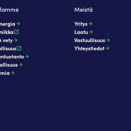
alamme
Meistä
ergia​
Yritys
niikka
Laatu
 vety​
Vastuullisuus
llisuus
Yhteystiedot
ntuotanto​
llisuus​
mia​