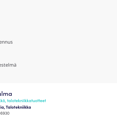
jennus
jestelmä
Kulma
kö, talotekniikkatuotteet
a, Talotekniikka
 6930