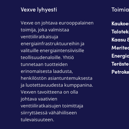
Vexve lyhyesti
Toimi
Vexve on johtava eurooppalainen
Kaukoen
toimija, joka valmistaa
Talotek
venttiiliratkaisuja
Kaasu &
energiainfrastruktuureihin ja
Meriteo
valituille energiaintensiivisille
Energia
teollisuudenaloille. Yhtiö
Terästeo
tunnetaan tuotteiden
erinomaisesta laadusta,
Petroke
henkilöstön asiantuntemuksesta
ja luotettavuudesta kumppanina.
Vexven tavoitteena on olla
johtava vaativien
venttiiliratkaisujen toimittaja
siirryttäessä vähähiiliseen
tulevaisuuteen.