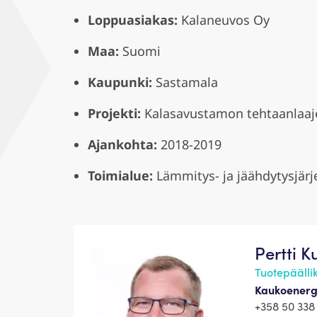
Loppuasiakas:
Kalaneuvos Oy
Maa:
Suomi
Kaupunki:
Sastamala
Projekti:
Kalasavustamon tehtaanlaa
Ajankohta:
2018-2019
Toimialue:
Lämmitys- ja jäähdytysjär
Pertti 
Tuotepäällik
Kaukoenergi
+358 50 338