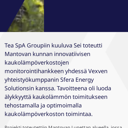
Tea SpA Groupiin kuuluva Sei toteutti
Mantovan kunnan innovatiivisen
kaukolämpöverkostojen
monitorointihankkeen yhdessä Vexven
yhteistyökumppanin Sfera Energy
Solutionsin kanssa. Tavoitteena oli luoda
älykkyyttä kaukolämmön toimitukseen
tehostamalla ja optimoimalla
kaukolämpöverkoston toimintaa.
Projekti toteutettiin Mantovan Lunettan alueella, jossa