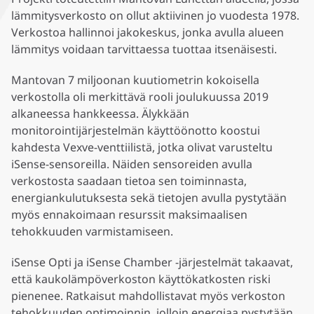
lämmitysverkosto on ollut aktiivinen jo vuodesta 1978.
Verkostoa hallinnoi jakokeskus, jonka avulla alueen
lämmitys voidaan tarvittaessa tuottaa itsenäisesti.
Mantovan 7 miljoonan kuutiometrin kokoisella
verkostolla oli merkittävä rooli joulukuussa 2019
alkaneessa hankkeessa. Älykkään
monitorointijärjestelmän käyttöönotto koostui
kahdesta Vexve-venttiilistä, jotka olivat varusteltu
iSense-sensoreilla. Näiden sensoreiden avulla
verkostosta saadaan tietoa sen toiminnasta,
energiankulutuksesta sekä tietojen avulla pystytään
myös ennakoimaan resurssit maksimaalisen
tehokkuuden varmistamiseen.
iSense Opti ja iSense Chamber -järjestelmät takaavat,
että kaukolämpöverkoston käyttökatkosten riski
pienenee. Ratkaisut mahdollistavat myös verkoston
tehokkuuden optimoinnin, jolloin energiaa pystytään