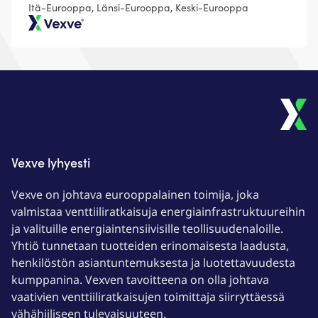
Itä-Eurooppa, Länsi-Eurooppa, Keski-Eurooppa
Vexve
Vexve lyhyesti
Vexve on johtava eurooppalainen toimija, joka
valmistaa venttiiliratkaisuja energiainfrastruktuureihin
ja valituille energiaintensiivisille teollisuudenaloille.
Yhtiö tunnetaan tuotteiden erinomaisesta laadusta,
henkilöstön asiantuntemuksesta ja luotettavuudesta
kumppanina. Vexven tavoitteena on olla johtava
vaativien venttiiliratkaisujen toimittaja siirryttäessä
vähähiiliseen tulevaisuuteen.