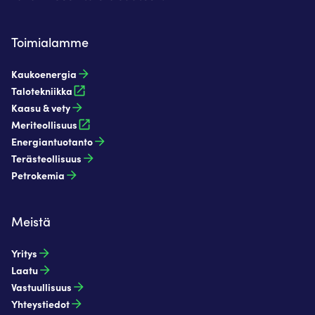
Toimialamme
Kaukoenergia​
Talotekniikka
Kaasu & vety​
Meriteollisuus
Energiantuotanto​
Terästeollisuus​
Petrokemia​
Meistä
Yritys
Laatu
Vastuullisuus
Yhteystiedot