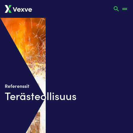
Referenssit
Terästeollisuus​