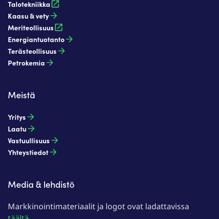
Talotekniikka
Kaasu & vety​
Meriteollisuus
Energiantuotanto​
Terästeollisuus​
Petrokemia​
Meistä
Yritys
Laatu
Vastuullisuus
Yhteystiedot
Media & lehdistö
Markkinointimateriaalit ja logot ovat ladattavissa
täältä
.