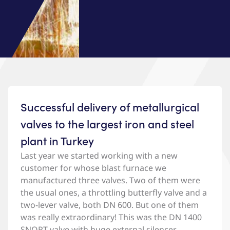
Successful delivery of metallurgical
valves to the largest iron and steel
plant in Turkey
Last year we started working with a new
customer for whose blast furnace we
manufactured three valves. Two of them were
the usual ones, a throttling butterfly valve and a
two-lever valve, both DN 600. But one of them
was really extraordinary! This was the DN 1400
SNORT valve with huge external silencer.