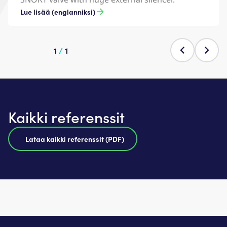
Lue lisää (englanniksi)
1
/
1
Kaikki referenssit
Lataa kaikki referenssit (PDF)