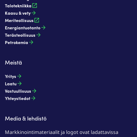
Talotekniikka
Kaasu & vety​
Meriteollisuus
Energiantuotanto​
Terästeollisuus​
Petrokemia​
Meistä
Yritys
Laatu
Vastuullisuus
Yhteystiedot
Media & lehdistö
Markkinointimateriaalit ja logot ovat ladattavissa