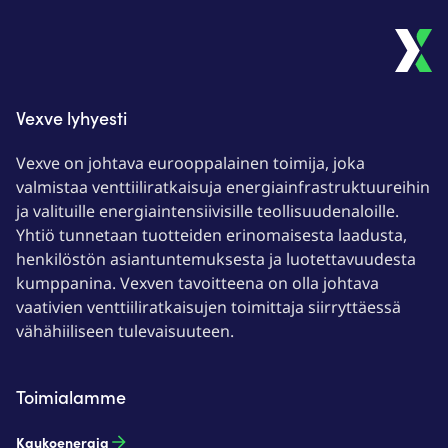
Vexve lyhyesti
Vexve on johtava eurooppalainen toimija, joka
valmistaa venttiiliratkaisuja energiainfrastruktuureihin
ja valituille energiaintensiivisille teollisuudenaloille.
Yhtiö tunnetaan tuotteiden erinomaisesta laadusta,
henkilöstön asiantuntemuksesta ja luotettavuudesta
kumppanina. Vexven tavoitteena on olla johtava
vaativien venttiiliratkaisujen toimittaja siirryttäessä
vähähiiliseen tulevaisuuteen.
Toimialamme
Kaukoenergia​