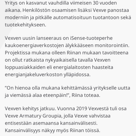
Yritys on kasvanut vauhdilla viimeisen 30 vuoden
aikana. Henkilöstön osaamisen lisäksi Vexve panostaa
moderniin ja pitkälle automatisoituun tuotantoon sekä
tuotekehitykseen.
Vexven uusin lanseeraus on iSense-tuoteperhe
kaukoenergiaverkostojen älykkääseen monitorointiin.
Projektissa mukana olleen Riinan mukaan tavoitteena
on ollut ratkaista nykyaikaisella tavalla Vexven
loppuasiakkaiden eli energialaitosten haasteita
energianjakeluverkoston ylläpidossa.
”On hienoa olla mukana kehittämässä yritykselle uutta
ja viemässä alaa eteenpäin!”, Riina toteaa.
Vexven kehitys jatkuu. Vuonna 2019 Vexvestä tuli osa
Vexve Armatury Groupia, jolla Vexve vahvistaa
entisestään asemaansa kansainvälisesti.
Kansainvälisyys näkyy myös Riinan töissä.