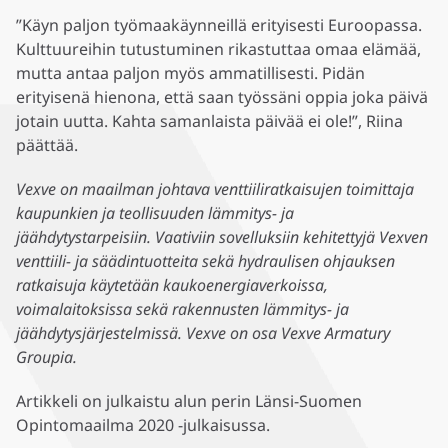
”Käyn paljon työmaakäynneillä erityisesti Euroopassa.
Kulttuureihin tutustuminen rikastuttaa omaa elämää,
mutta antaa paljon myös ammatillisesti. Pidän
erityisenä hienona, että saan työssäni oppia joka päivä
jotain uutta. Kahta samanlaista päivää ei ole!”, Riina
päättää.
Vexve on maailman johtava venttiiliratkaisujen toimittaja
kaupunkien ja teollisuuden lämmitys- ja
jäähdytystarpeisiin. Vaativiin sovelluksiin kehitettyjä Vexven
venttiili- ja säädintuotteita sekä hydraulisen ohjauksen
ratkaisuja käytetään kaukoenergiaverkoissa,
voimalaitoksissa sekä rakennusten lämmitys- ja
jäähdytysjärjestelmissä. Vexve on osa Vexve Armatury
Groupia.
Artikkeli on julkaistu alun perin Länsi-Suomen
Opintomaailma 2020 -julkaisussa.