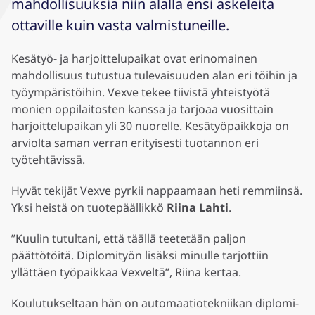
mahdollisuuksia niin alalla ensi askeleita
ottaville kuin vasta valmistuneille.
Kesätyö- ja harjoittelupaikat ovat erinomainen
mahdollisuus tutustua tulevaisuuden alan eri töihin ja
työympäristöihin. Vexve tekee tiivistä yhteistyötä
monien oppilaitosten kanssa ja tarjoaa vuosittain
harjoittelupaikan yli 30 nuorelle. Kesätyöpaikkoja on
arviolta saman verran erityisesti tuotannon eri
työtehtävissä.
Hyvät tekijät Vexve pyrkii nappaamaan heti remmiinsä.
Yksi heistä on tuotepäällikkö
Riina Lahti
.
”Kuulin tutultani, että täällä teetetään paljon
päättötöitä. Diplomityön lisäksi minulle tarjottiin
yllättäen työpaikkaa Vexveltä”, Riina kertaa.
Koulutukseltaan hän on automaatiotekniikan diplomi-