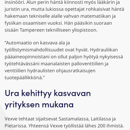
insinööri. Alun perin häntä kiinnosti myös lääkärin ja
juristin ura, mutta lukiossa opettajat rohkaisivat häntä
hakemaan tekniselle alalle vahvan matematiikan ja
fysiikan osaamisen vuoksi. Hän pääsikin suoraan
sisään Tampereen teknilliseen yliopistoon.
”Automaatio on kasvava ala ja
työllistymismahdollisuudet ovat hyvät. Hydrauliikan
pääaineopinnoistani on ollut paljon hyötyä nykyisessä
työtehtävässäni maanalaisten palloventtiilien ja
venttiilien hydraulisten ohjausratkaisujen
tuotepäällikkönä.”
Ura kehittyy kasvavan
yrityksen mukana
Vexve tehtaat sijaitsevat Sastamalassa, Laitilassa ja
Pietarissa. Yhteensä Vexve työllistää lähes 200 ihmistä.