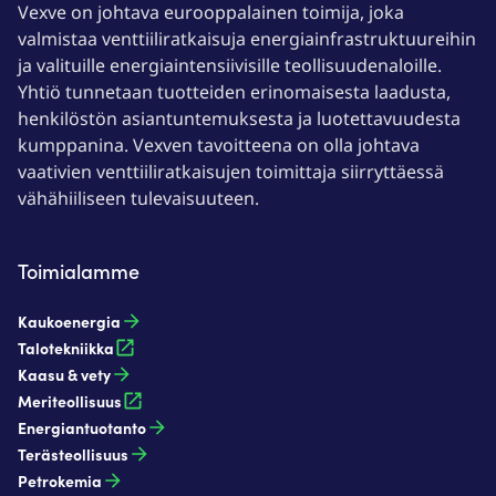
Vexve on johtava eurooppalainen toimija, joka
valmistaa venttiiliratkaisuja energiainfrastruktuureihin
ja valituille energiaintensiivisille teollisuudenaloille.
Yhtiö tunnetaan tuotteiden erinomaisesta laadusta,
henkilöstön asiantuntemuksesta ja luotettavuudesta
kumppanina. Vexven tavoitteena on olla johtava
vaativien venttiiliratkaisujen toimittaja siirryttäessä
vähähiiliseen tulevaisuuteen.
Toimialamme
Kaukoenergia​
Talotekniikka
Kaasu & vety​
Meriteollisuus
Energiantuotanto​
Terästeollisuus​
Petrokemia​