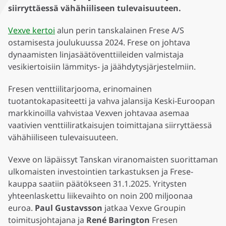
siirryttäessä vähähiiliseen tulevaisuuteen.
Vexve kertoi
alun perin tanskalainen Frese A/S
ostamisesta joulukuussa 2024. Frese on johtava
dynaamisten linjasäätöventtiileiden valmistaja
vesikiertoisiin lämmitys- ja jäähdytysjärjestelmiin.
Fresen venttiilitarjooma, erinomainen
tuotantokapasiteetti ja vahva jalansija Keski-Euroopan
markkinoilla vahvistaa Vexven johtavaa asemaa
vaativien venttiiliratkaisujen toimittajana siirryttäessä
vähähiiliseen tulevaisuuteen.
Vexve on läpäissyt Tanskan viranomaisten suorittaman
ulkomaisten investointien tarkastuksen ja Frese-
kauppa saatiin päätökseen 31.1.2025. Yritysten
yhteenlaskettu liikevaihto on noin 200 miljoonaa
euroa.
Paul Gustavsson
jatkaa Vexve Groupin
toimitusjohtajana ja
René Barington
Fresen