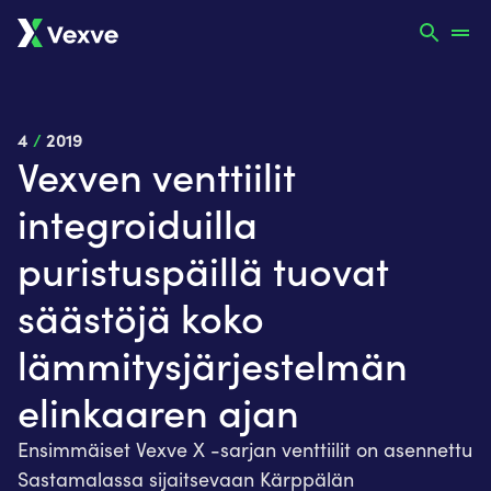
4
/
2019
Vexven venttiilit
integroiduilla
puristuspäillä tuovat
säästöjä koko
lämmitysjärjestelmän
elinkaaren ajan
Ensimmäiset Vexve X -sarjan venttiilit on asennettu
Sastamalassa sijaitsevaan Kärppälän