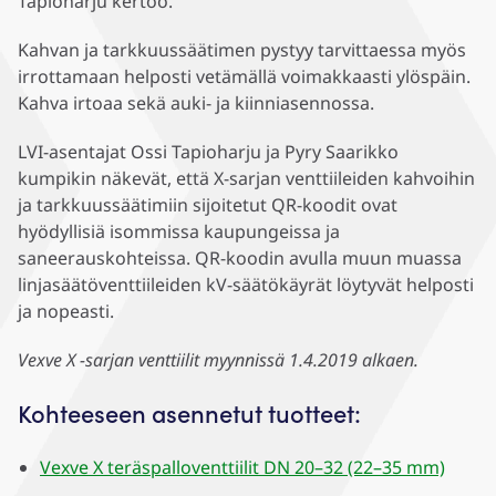
Tapioharju kertoo.
Kahvan ja tarkkuussäätimen pystyy tarvittaessa myös
irrottamaan helposti vetämällä voimakkaasti ylöspäin.
Kahva irtoaa sekä auki- ja kiinniasennossa.
LVI-asentajat Ossi Tapioharju ja Pyry Saarikko
kumpikin näkevät, että X-sarjan venttiileiden kahvoihin
ja tarkkuussäätimiin sijoitetut QR-koodit ovat
hyödyllisiä isommissa kaupungeissa ja
saneerauskohteissa. QR-koodin avulla muun muassa
linjasäätöventtiileiden kV-säätökäyrät löytyvät helposti
ja nopeasti.
Vexve X -sarjan venttiilit myynnissä 1.4.2019 alkaen.
Kohteeseen asennetut tuotteet:
Vexve X teräspalloventtiilit DN 20–32 (22–35 mm)