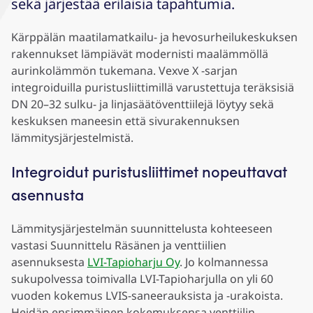
sekä järjestää erilaisia tapahtumia.
Kärppälän maatilamatkailu- ja hevosurheilukeskuksen
rakennukset lämpiävät modernisti maalämmöllä
aurinkolämmön tukemana. Vexve X -sarjan
integroiduilla puristusliittimillä varustettuja teräksisiä
DN 20–32 sulku- ja linjasäätöventtiilejä löytyy sekä
keskuksen maneesin että sivurakennuksen
lämmitysjärjestelmistä.
Integroidut puristusliittimet nopeuttavat
asennusta
Lämmitysjärjestelmän suunnittelusta kohteeseen
vastasi Suunnittelu Räsänen ja venttiilien
asennuksesta
LVI-Tapioharju Oy
. Jo kolmannessa
sukupolvessa toimivalla LVI-Tapioharjulla on yli 60
vuoden kokemus LVIS-saneerauksista ja -urakoista.
Heidän ensimmäinen kokemuksensa venttiilin