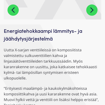
Energiatehokkaampi lämmitys- ja
jäähdytysjärjestelmä
Uutta X-sarjan venttiileissä on komposiitista
valmistettu sulkuventtiilien kahva ja
linjasäätöventtiileiden tarkkuussäädin. Myös
karanrakenne on uusittu, joka katkaisee tehokkaasti
kylmä- tai lämpösillan syntymisen eristeen
ulkopuolelle.
”Erityisesti maalämpö- ja kaukokylmäkohteissa
komposiittikahva ja uusi kararakenne ovat hyvä asia.
Muovi hylkii vettä ja venttiili on lisäksi helppo eristää”,