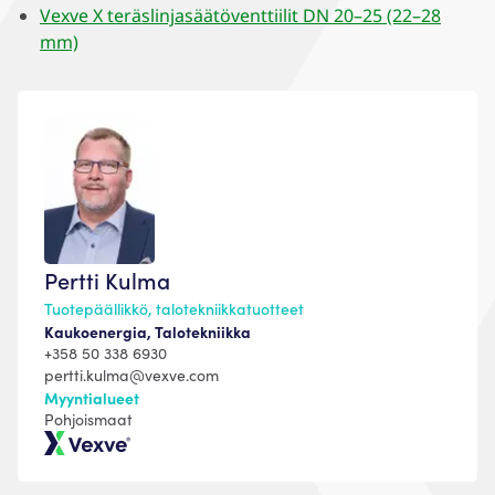
Vexve X teräslinjasäätöventtiilit DN 20–25 (22–28
mm)
Pertti Kulma
Tuotepäällikkö, talotekniikkatuotteet
Kaukoenergia, Talotekniikka
+358 50 338 6930
pertti.kulma@vexve.com
Myyntialueet
Pohjoismaat
Vexve