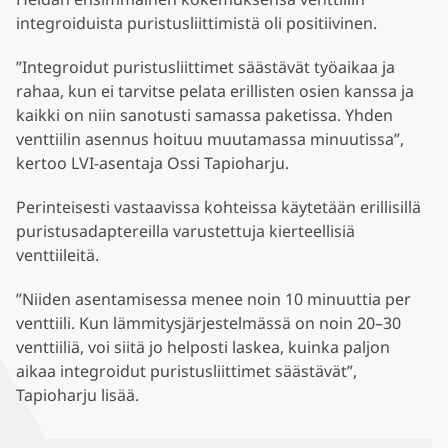
integroiduista puristusliittimistä oli positiivinen.
”Integroidut puristusliittimet säästävät työaikaa ja
rahaa, kun ei tarvitse pelata erillisten osien kanssa ja
kaikki on niin sanotusti samassa paketissa. Yhden
venttiilin asennus hoituu muutamassa minuutissa”,
kertoo LVI-asentaja Ossi Tapioharju.
Perinteisesti vastaavissa kohteissa käytetään erillisillä
puristusadaptereilla varustettuja kierteellisiä
venttiileitä.
”Niiden asentamisessa menee noin 10 minuuttia per
venttiili. Kun lämmitysjärjestelmässä on noin 20–30
venttiiliä, voi siitä jo helposti laskea, kuinka paljon
aikaa integroidut puristusliittimet säästävät”,
Tapioharju lisää.