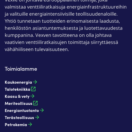
valmistaa venttiiliratkaisuja energiainfrastruktuureihin
ja valituille energiaintensiivisille teollisuudenaloille.
Yhtiö tunnetaan tuotteiden erinomaisesta laadusta,
henkilöstön asiantuntemuksesta ja luotettavuudesta
kumppanina. Vexven tavoitteena on olla johtava
vaativien venttiiliratkaisujen toimittaja siirryttäessä
vähähiiliseen tulevaisuuteen.
Toimialamme
Kaukoenergia​
Talotekniikka
Kaasu & vety​
Meriteollisuus
Energiantuotanto​
Terästeollisuus​
Petrokemia​