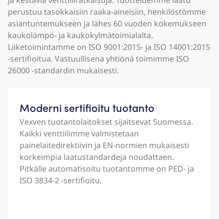
ja kestäviä venttiiliratkaisuja. Tuotteidemme laatu
perustuu tasokkaisiin raaka-aineisiin, henkilöstömme
asiantuntemukseen ja lähes 60 vuoden kokemukseen
kaukolämpö- ja kaukokylmätoimialalta.
Liiketoimintamme on ISO 9001:2015- ja ISO 14001:2015
-sertifioitua. Vastuullisena yhtiönä toimimme ISO
26000 -standardin mukaisesti.
Moderni sertifioitu tuotanto
Vexven tuotantolaitokset sijaitsevat Suomessa.
Kaikki venttiilimme valmistetaan
painelaitedirektiivin ja EN-normien mukaisesti
korkeimpia laatustandardeja noudattaen.
Pitkälle automatisoitu tuotantomme on PED- ja
ISO 3834-2 -sertifioitu.