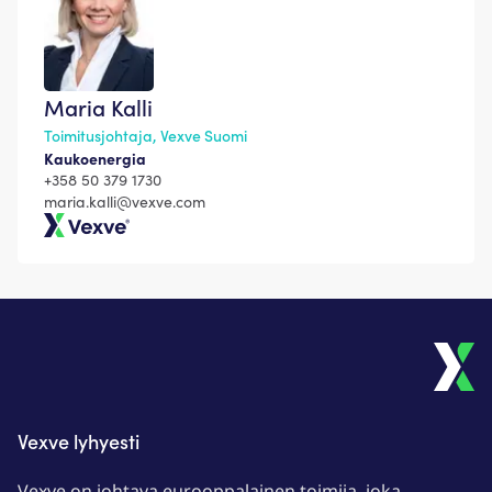
Maria Kalli
Toimitusjohtaja, Vexve Suomi
Kaukoenergia
+358 50 379 1730
maria.kalli@vexve.com
Vexve
Vexve lyhyesti
Vexve on johtava eurooppalainen toimija, joka