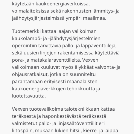
käytetään kaukoenergiaverkoissa,
voimalaitoksissa sekä rakennusten lämmitys- ja
jäähdytysjärjestelmissä ympäri maailmaa.
Tuotemerkki kattaa laajan valikoiman
kaukolämpö- ja -jäähdytysjärjestelmien
operointiin tarvittavia pallo- ja läppäventtiilejä,
sekä uusien linjojen rakentamisessa käytettäviä
pora- ja matakalaraventtiileitä. Vexven
valikoimaan kuuluvat myös älykkäät valvonta- ja
ohjausratkaisut, jotka on suunniteltu
parantamaan erityisesti maanalaisten
kaukoenergiaverkkojen tehokkuutta ja
luotettavuutta.
Vexven tuotevalikoima talotekniikkaan kattaa
teräksestä ja haponkestävästä teräksestä
valmistetut pallo- ja linjasäätöventtiilit eri
liitospäin, mukaan lukien hitsi-, kierre- ja laippa-