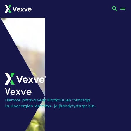
Vexve
Olemme johtava venttiiliratkaisujen toimittaja
kaukoenergian lämmitys- ja jäähdytystarpeisiin.