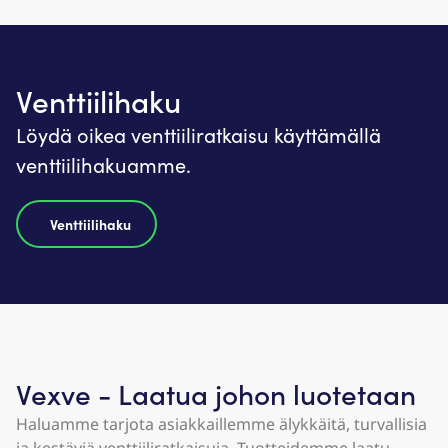
Venttiilihaku
Löydä oikea venttiiliratkaisu käyttämällä
venttiilihakuamme.
Venttiilihaku
Vexve - Laatua johon luotetaan
Haluamme tarjota asiakkaillemme älykkäitä, turvallisia