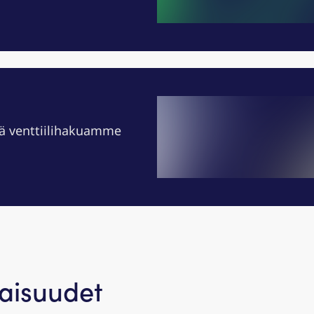
llä venttiilihakuamme
naisuudet