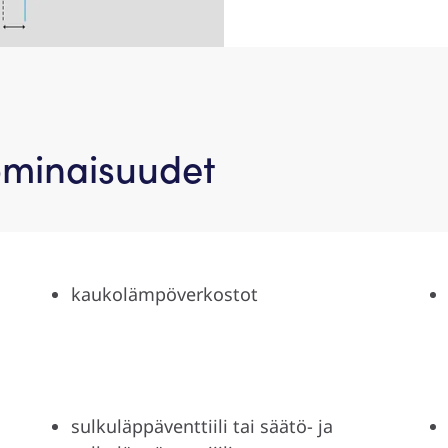
ominaisuudet
kaukolämpöverkostot
sulkuläppäventtiili tai säätö- ja