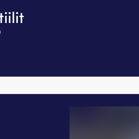
ilit
0