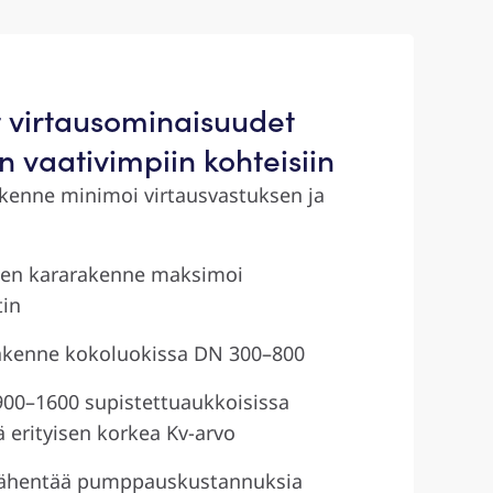
 virtausominaisuudet
n vaativimpiin kohteisiin
akenne minimoi virtausvastuksen ja
nen kararakenne maksimoi
tin
akenne kokoluokissa DN 300–800
00–1600 supistettuaukkoisissa
ä erityisen korkea Kv-arvo
vähentää pumppauskustannuksia