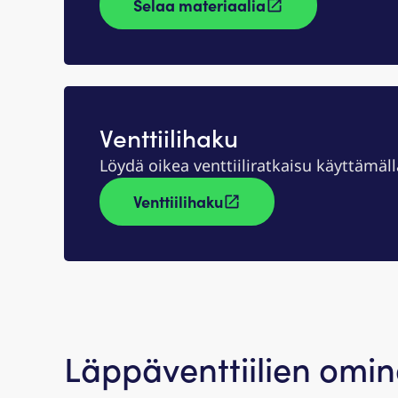
Selaa materiaalia
Venttiilihaku
Löydä oikea venttiiliratkaisu käyttämä
Venttiilihaku
Läppäventtiilien omi