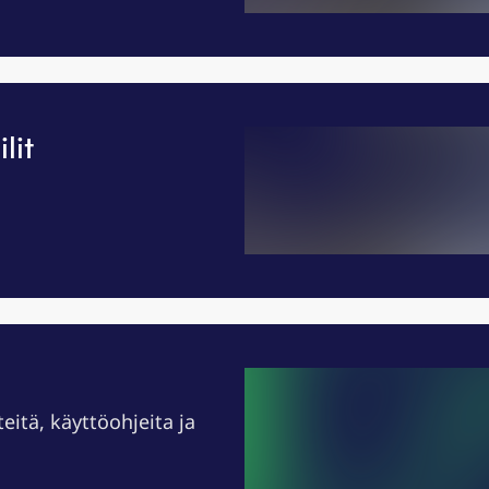
lit
teitä, käyttöohjeita ja