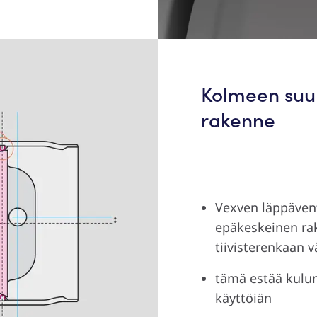
Kolmeen suu
rakenne
Vexven läppäven
epäkeskeinen rak
tiivisterenkaan vä
tämä estää kulum
käyttöiän