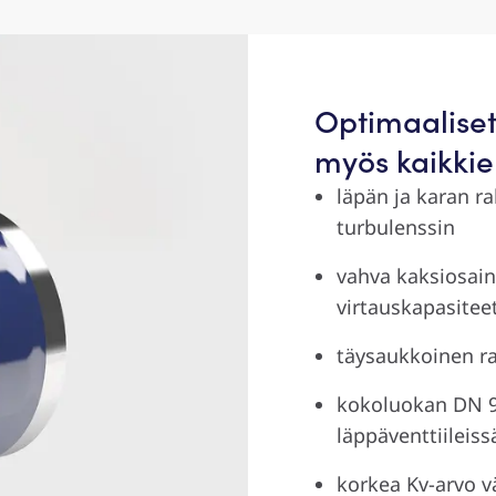
Optimaaliset
myös kaikkie
läpän ja karan r
turbulenssin
vahva kaksiosai
virtauskapasitee
täysaukkoinen r
kokoluokan DN 9
läppäventtiileiss
korkea Kv-arvo 