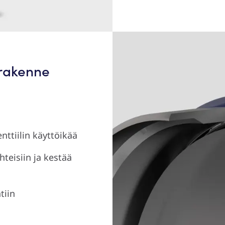
erakenne
nttiilin käyttöikää
hteisiin ja kestää
tiin