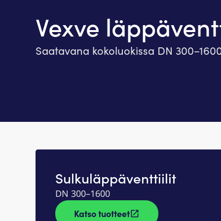
Vexve läppäventti
Saatavana kokoluokissa DN 300−160
Sulkuläppäventtiilit
DN 300–1600
Katso tuotteet