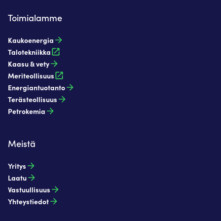
Toimialamme
Kaukoenergia​
Talotekniikka
Kaasu & vety​
Meriteollisuus
Energiantuotanto​
Terästeollisuus​
Petrokemia​
Meistä
Yritys
Laatu
Vastuullisuus
Yhteystiedot