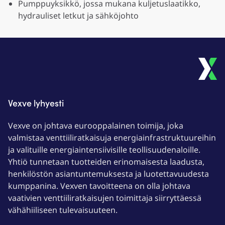
Pumppuyksikkö, jossa mukana kuljetuslaatikko,
hydrauliset letkut ja sähköjohto
Vexve lyhyesti
Vexve on johtava eurooppalainen toimija, joka
valmistaa venttiiliratkaisuja energiainfrastruktuureihin
ja valituille energiaintensiivisille teollisuudenaloille.
Yhtiö tunnetaan tuotteiden erinomaisesta laadusta,
henkilöstön asiantuntemuksesta ja luotettavuudesta
kumppanina. Vexven tavoitteena on olla johtava
vaativien venttiiliratkaisujen toimittaja siirryttäessä
vähähiiliseen tulevaisuuteen.