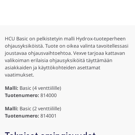
HCU Basic on pelkistetyin malli Hydrox-tuoteperheen
ohjausyksiköistä. Tuote on oikea valinta tavoitellessasi
joustavaa ohjausvaihtoehtoa. Vexve tarjoaa kattavan
valikoiman erilaisia ohjausyksiköitä täyttämään
asiakkaiden ja käyttökohteiden asettamat
vaatimukset.
Malli:
Basic (4 venttiilille)
Tuotenumero:
814000
Malli:
Basic (2 venttiilille)
Tuotenumero:
814001
Tekniset ominaisuudet