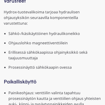
Varusteet
Hydrox-tuotevalikoima tarjoaa hydraulisen
ohjausyksikön seuraavilla komponenteilla
varustettuna:
Sähkö-/käsikäyttöinen hydraulikoneikko
Ohjauslohko magneettiventtiilein
Erillisessä sähkökaapissa ohjainyksikkö sekä
taajuusmuuttaja
Prosessinäyttö sähkökaapin ovessa
Paikalliskäyttö
Painikeohjaus: venttiilin valinta tapahtuu
prosessinäytön kautta ja venttiilien ohjaus yhteisten
auki-, kiinni- ja pysäytyspainikkeiden avulla.