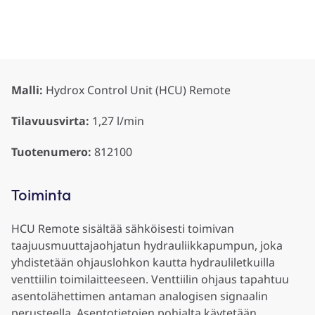
Malli:
Hydrox Control Unit (HCU) Remote
Tilavuusvirta:
1,27 l/min
Tuotenumero:
812100
Toiminta
HCU Remote sisältää sähköisesti toimivan
taajuusmuuttajaohjatun hydrauliikkapumpun, joka
yhdistetään ohjauslohkon kautta hydrauliletkuilla
venttiilin toimilaitteeseen. Venttiilin ohjaus tapahtuu
asentolähettimen antaman analogisen signaalin
perusteella. Asentotietojen pohjalta käytetään