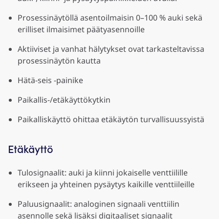
Prosessinäytöllä asentoilmaisin 0–100 % auki sekä
erilliset ilmaisimet päätyasennoille
Aktiiviset ja vanhat hälytykset ovat tarkasteltavissa
prosessinäytön kautta
Hätä-seis -painike
Paikallis-/etäkäyttökytkin
Paikalliskäyttö ohittaa etäkäytön turvallisuussyistä
Etäkäyttö
Tulosignaalit: auki ja kiinni jokaiselle venttiilille
erikseen ja yhteinen pysäytys kaikille venttiileille
Paluusignaalit: analoginen signaali venttiilin
asennolle sekä lisäksi digitaaliset signaalit