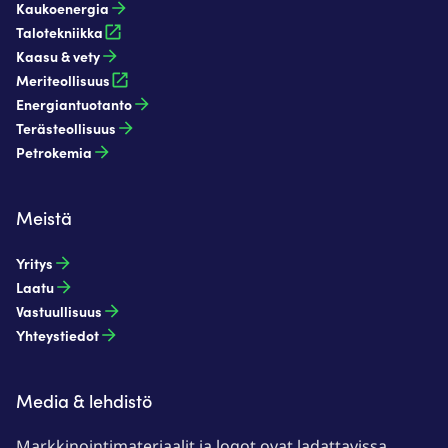
Kaukoenergia​
Talotekniikka
Kaasu & vety​
Meriteollisuus
Energiantuotanto​
Terästeollisuus​
Petrokemia​
Meistä
Yritys
Laatu
Vastuullisuus
Yhteystiedot
Media & lehdistö
Markkinointimateriaalit ja logot ovat ladattavissa