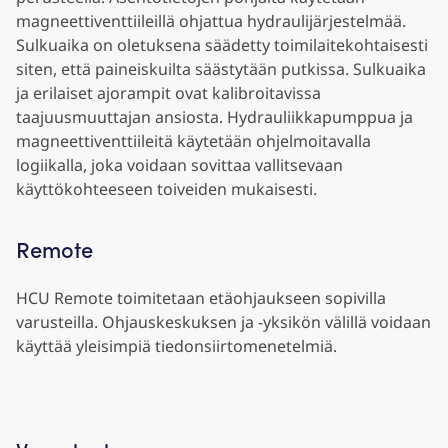
magneettiventtiileillä ohjattua hydraulijärjestelmää.
Sulkuaika on oletuksena säädetty toimilaitekohtaisesti
siten, että paineiskuilta säästytään putkissa. Sulkuaika
ja erilaiset ajorampit ovat kalibroitavissa
taajuusmuuttajan ansiosta. Hydrauliikkapumppua ja
magneettiventtiileitä käytetään ohjelmoitavalla
logiikalla, joka voidaan sovittaa vallitsevaan
käyttökohteeseen toiveiden mukaisesti.
Remote
HCU Remote toimitetaan etäohjaukseen sopivilla
varusteilla. Ohjauskeskuksen ja -yksikön välillä voidaan
käyttää yleisimpiä tiedonsiirtomenetelmiä.