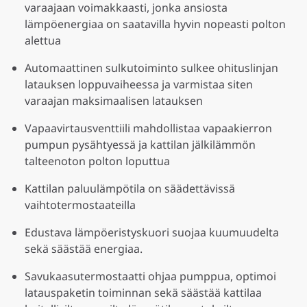
varaajaan voimakkaasti, jonka ansiosta
lämpöenergiaa on saatavilla hyvin nopeasti polton
alettua
Automaattinen sulkutoiminto sulkee ohituslinjan
latauksen loppuvaiheessa ja varmistaa siten
varaajan maksimaalisen latauksen
Vapaavirtausventtiili mahdollistaa vapaakierron
pumpun pysähtyessä ja kattilan jälkilämmön
talteenoton polton loputtua
Kattilan paluulämpötila on säädettävissä
vaihtotermostaateilla
Edustava lämpöeristyskuori suojaa kuumuudelta
sekä säästää energiaa.
Savukaasutermostaatti ohjaa pumppua, optimoi
latauspaketin toiminnan sekä säästää kattilaa