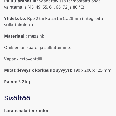
Paluulämpötila:
Säädettävissä termostaattiosaa
vaihtamalla (45, 49, 55, 61, 66, 72 ja 80 °C)
Yhdekoko:
Rp 32 tai Rp 25 tai CU28mm (integroitu
sulkutoiminto)
Materiaali:
messinki
Ohikierron säätö- ja sulkutoiminto
Vapaakiertoventtiili
Mitat (leveys x korkeus x syvyys):
190 x 200 x 125 mm
Paino:
3,2 kg
Sisältää
Latauspaketin runko