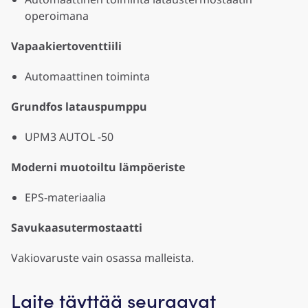
operoimana
Vapaakiertoventtiili
Automaattinen toiminta
Grundfos latauspumppu
UPM3 AUTOL -50
Moderni muotoiltu lämpöeriste
EPS-materiaalia
Savukaasutermostaatti
Vakiovaruste vain osassa malleista.
Laite täyttää seuraavat