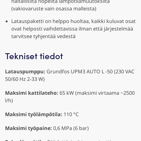
haitallisilta nopeilta lämpötilamuutoksilta
(vakiovaruste vain osassa malleista)
Latauspaketti on helppo huoltaa, kaikki kuluvat osat
ovat helposti vaihdettavissa ilman että järjestelmää
tarvitsee tyhjentää vedestä
Tekniset tiedot
Latauspumppu:
Grundfos UPM3 AUTO L -50 (230 VAC
50/60 Hz 2-33 W)
Maksimi kattilateho:
65 kW (maksimi virtaama ~2500
l/h)
Maksimi työlämpötila:
110 °C
Maksimi työpaine:
0,6 MPa (6 bar)