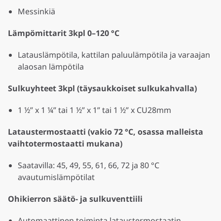
Messinkiä
Lämpömittarit 3kpl 0–120 °C
Latauslämpötila, kattilan paluulämpötila ja varaajan
alaosan lämpötila
Sulkuyhteet 3kpl (täysaukkoiset sulkukahvalla)
1 ½” x 1 ¼” tai 1 ½” x 1” tai 1 ½” x CU28mm
Lataustermostaatti (vakio 72 °C, osassa malleista
vaihtotermostaatti mukana)
Saatavilla: 45, 49, 55, 61, 66, 72 ja 80 °C
avautumislämpötilat
Ohikierron säätö- ja sulkuventtiili
Automaattinen toiminta lataustermostaatin