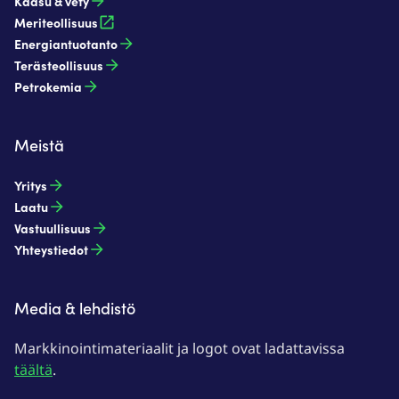
Kaasu & vety​
Meriteollisuus
Energiantuotanto​
Terästeollisuus​
Petrokemia​
Meistä
Yritys
Laatu
Vastuullisuus
Yhteystiedot
Media & lehdistö
Markkinointimateriaalit ja logot ovat ladattavissa
täältä
.