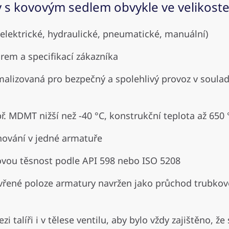
y s kovovým sedlem obvykle ve velikost
(elektrické, hydraulické, pneumatické, manuální)
rem a specifikací zákazníka
alizovaná pro bezpečný a spolehlivý provoz v soula
 MDMT nižší než -40 °C, konstrukční teplota až 650 °C
hování v jedné armatuře
ovou těsnost podle API 598 nebo ISO 5208
řené poloze armatury navržen jako průchod trubkovéh
 talíři i v tělese ventilu, aby bylo vždy zajištěno, ž