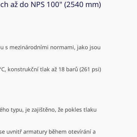
ech až do NPS 100" (2540 mm)
du s mezinárodními normami, jako jsou
, konstrukční tlak až 18 barů (261 psi)
o typu, je zajištěno, že pokles tlaku
e se uvnitř armatury během otevírání a