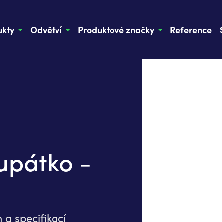
ukty
Odvětví
Produktové značky
Reference
upátko -
a specifikací