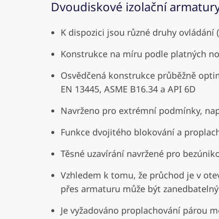
Dvoudiskové izolační armatur
K dispozici jsou různé druhy ovládání 
Konstrukce na míru podle platných no
Osvědčená konstrukce průběžně optim
EN 13445, ASME B16.34 a API 6D
Navrženo pro extrémní podmínky, např.
Funkce dvojitého blokování a proplac
Těsné uzavírání navržené pro bezúnik
Vzhledem k tomu, že průchod je v otev
přes armaturu může být zanedbatelný
Je vyžadováno proplachování párou mezi