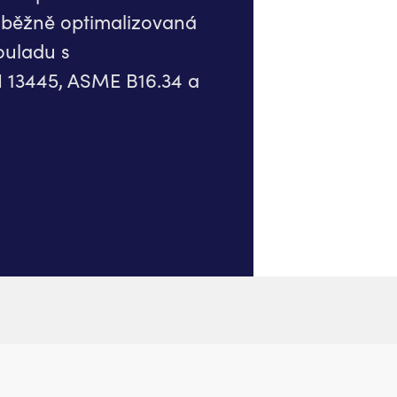
ůběžně optimalizovaná
ouladu s
 13445, ASME B16.34 a