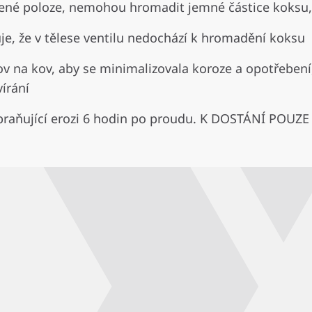
evřené poloze, nemohou hromadit jemné částice koksu
je, že v tělese ventilu nedochází k hromadění koksu
ov na kov, aby se minimalizovala koroze a opotřebení
írání
braňující erozi 6 hodin po proudu. K DOSTÁNÍ POUZ