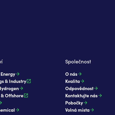
í
Společnost
t Energy
O nás
gs & Industry
Kvalita
Hydrogen
Odpovědnost
 & Offshore
Kontaktujte nás
Pobočky
hemical
Volná místa