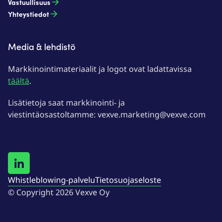
Vastuullisuus
Yhteystiedot
Media & lehdistö
Markkinointimateriaalit ja logot ovat ladattavissa
täältä
.
Lisätietoja saat markkinointi- ja
viestintäosastoltamme: vexve.marketing@vexve.com
Whistleblowing-palvelu
Tietosuojaseloste
© Copyright 2026 Vexve Oy