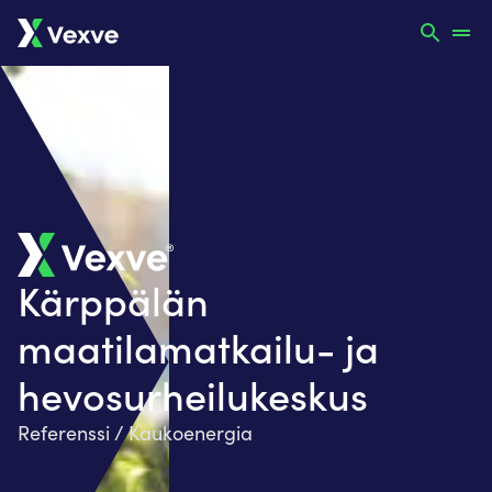
Kärppälän
maatilamatkailu- ja
hevosurheilukeskus
Referenssi / Kaukoenergia