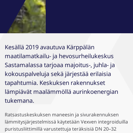
Kesällä 2019 avautuva Kärppälän
maatilamatkailu- ja hevosurheilukeskus
Sastamalassa tarjoaa majoitus-, juhla- ja
kokouspalveluja sekä järjestää erilaisia
tapahtumia. Keskuksen rakennukset
lämpiävät maalämmöllä aurinkoenergian
tukemana.
Ratsastuskeskuksen maneesin ja sivurakennuksen
lämmitysjärjestelmissä käytetään Vexven integroiduilla
puristusliittimillä varustettuja teräksisiä DN 20–32