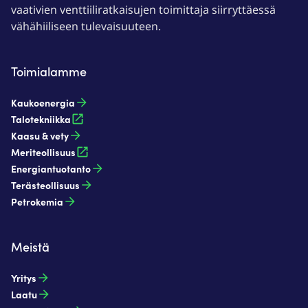
vaativien venttiiliratkaisujen toimittaja siirryttäessä
vähähiiliseen tulevaisuuteen.
Toimialamme
Kaukoenergia​
Talotekniikka
Kaasu & vety​
Meriteollisuus
Energiantuotanto​
Terästeollisuus​
Petrokemia​
Meistä
Yritys
Laatu