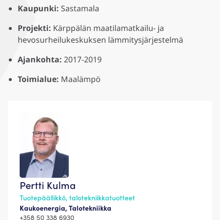
Kaupunki:
Sastamala
Projekti:
Kärppälän maatilamatkailu- ja
hevosurheilukeskuksen lämmitysjärjestelmä
Ajankohta:
2017-2019
Toimialue:
Maalämpö
Pertti Kulma
Tuotepäällikkö, talotekniikkatuotteet
Kaukoenergia, Talotekniikka
+358 50 338 6930