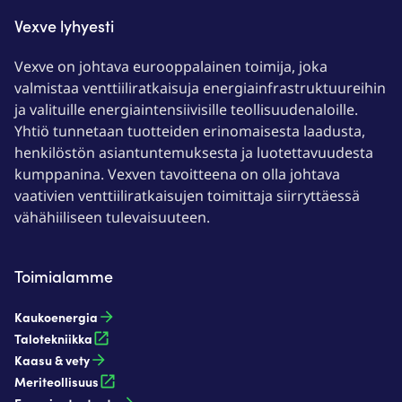
Vexve lyhyesti
Vexve on johtava eurooppalainen toimija, joka
valmistaa venttiiliratkaisuja energiainfrastruktuureihin
ja valituille energiaintensiivisille teollisuudenaloille.
Yhtiö tunnetaan tuotteiden erinomaisesta laadusta,
henkilöstön asiantuntemuksesta ja luotettavuudesta
kumppanina. Vexven tavoitteena on olla johtava
vaativien venttiiliratkaisujen toimittaja siirryttäessä
vähähiiliseen tulevaisuuteen.
Toimialamme
Kaukoenergia​
Talotekniikka
Kaasu & vety​
Meriteollisuus