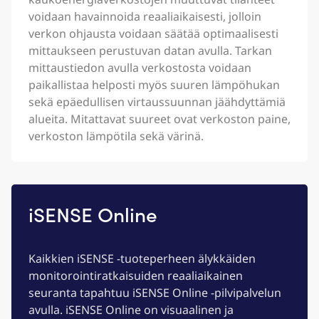
voidaan havainnoida reaaliaikaisesti, jolloin
verkon ohjausta voidaan säätää optimaalisesti
mittaukseen perustuvan datan avulla. Tarkan
mittaustiedon avulla verkostosta voidaan
paikallistaa helposti myös suuren lämpöhukan
sekä epäedullisen virtaussuunnan jäähdyttämiä
alueita. Mitattavat suureet ovat verkoston paine,
verkoston lämpötila sekä värinä.
iSENSE Online
Kaikkien iSENSE -tuoteperheen älykkäiden
monitorointiratkaisuiden reaaliaikainen
seuranta tapahtuu iSENSE Online -pilvipalvelun
avulla. iSENSE Online on visuaalinen ja