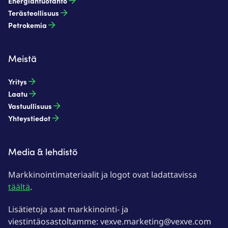
Energiantuotanto​
Terästeollisuus​
Petrokemia​
Meistä
Yritys
Laatu
Vastuullisuus
Yhteystiedot
Media & lehdistö
Markkinointimateriaalit ja logot ovat ladattavissa
täältä
.
Lisätietoja saat markkinointi- ja
viestintäosastoltamme: vexve.marketing@vexve.com