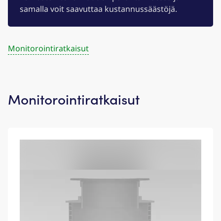
samalla voit saavuttaa kustannussäästöjä.
Monitorointiratkaisut
Monitorointiratkaisut