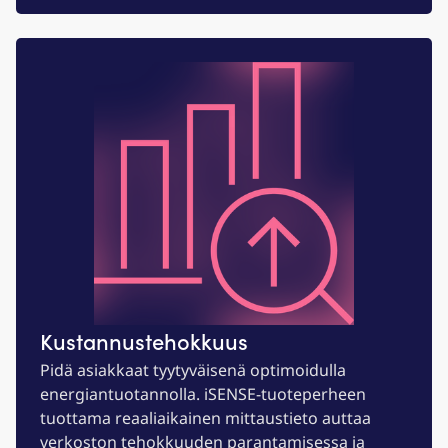
Kustannus­tehokkuus
Pidä asiakkaat tyytyväisenä optimoidulla
energiantuotannolla. iSENSE-tuoteperheen
tuottama reaaliaikainen mittaustieto auttaa
verkoston tehokkuuden parantamisessa ja