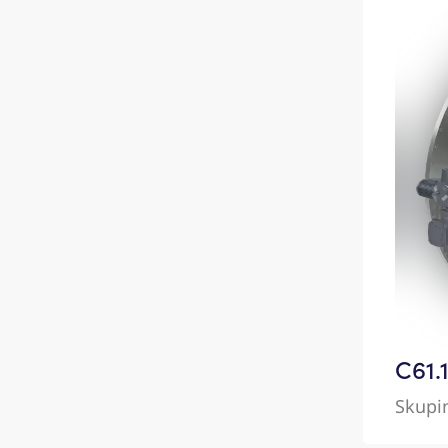
C61.
Skupi