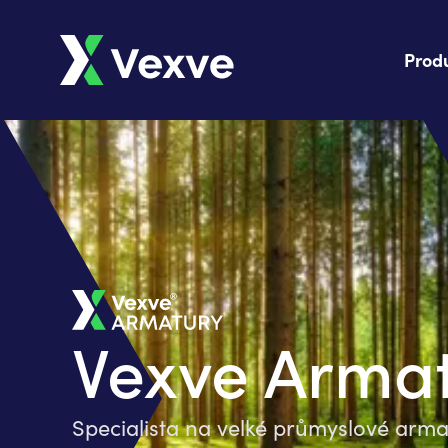
Prod
Vexve Arma
Specialista na velké průmyslové arma