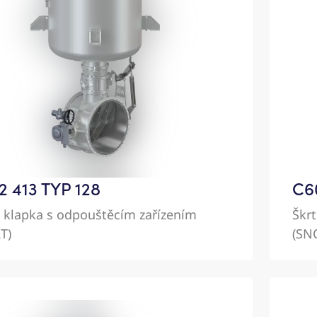
2 413 TYP 128
C60
í klapka s odpouštěcím zařízením
Škr
T)
(SN