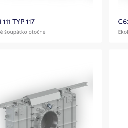
 111 TYP 117
C6
vé šoupátko otočné
Eko