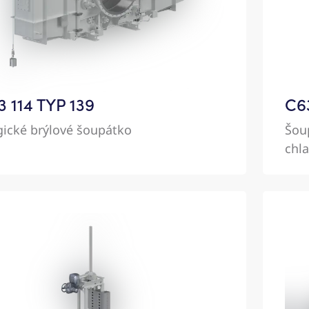
3 114 TYP 139
C63
gické brýlové šoupátko
Šou
chl