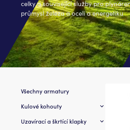
celky a související služby pro plynáre
průmysl železa a oceli a energetiku
Všechny armatury
Kulové kohouty
Uzavírací a škrtící klapky