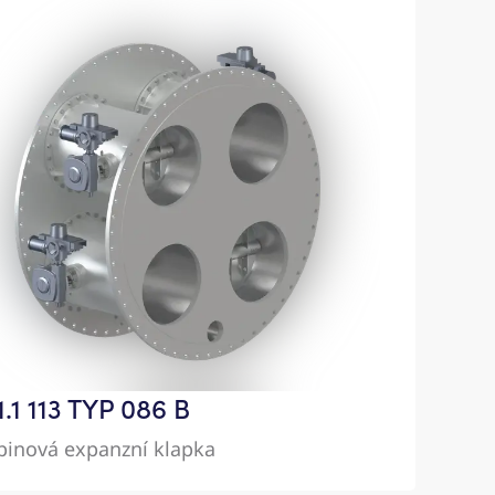
.1 113 TYP 086 B
pinová expanzní klapka