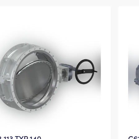
3 113 TYP 140
C61