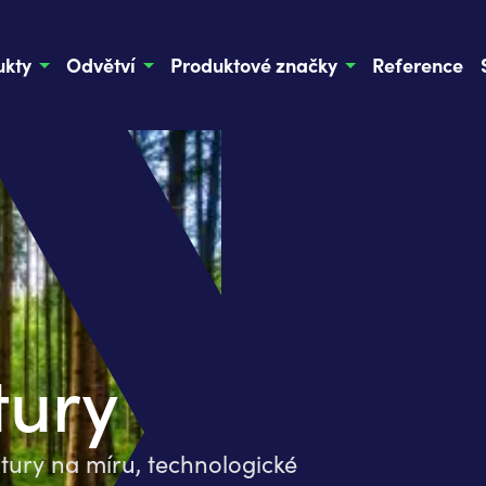
ukty
Odvětví
Produktové značky
Reference
tury
tury na míru, technologické