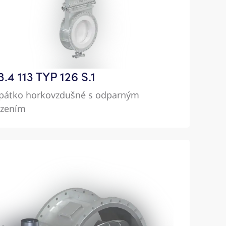
.4 113 TYP 126 S.1
pátko horkovzdušné s odparným
azením