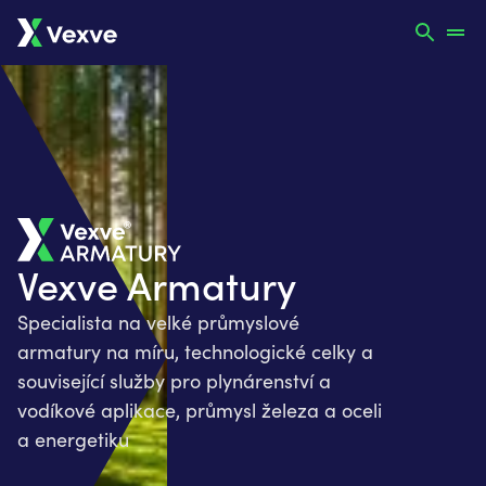
Vexve Armatury
Specialista na velké průmyslové
armatury na míru, technologické celky a
související služby pro plynárenství a
vodíkové aplikace, průmysl železa a oceli
a energetiku