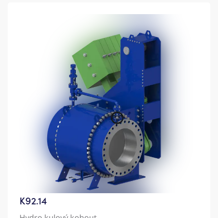
K92.14
Hydro kulový kohout